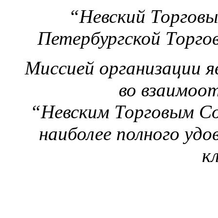
“Невский Торговы
Петербургской Торг
Миссией организации яв
во взаимоо
“Невским Торговым С
наиболее полного уд
к