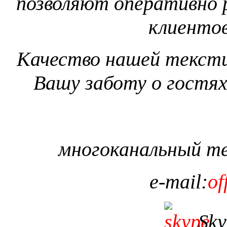
позволяют оперативно 
клиентов
Качество нашей тексти
Вашу заботу о гостях
многоканальный т
e
-
mail
:
of
Sky