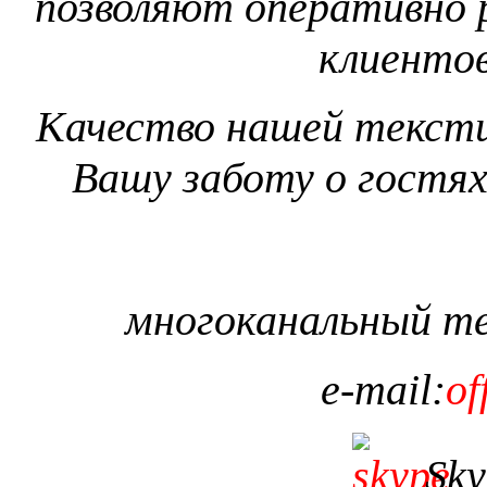
позволяют оперативно 
клиентов
Качество нашей тексти
Вашу заботу о гостях
многоканальный т
e
-
mail
:
of
Sky