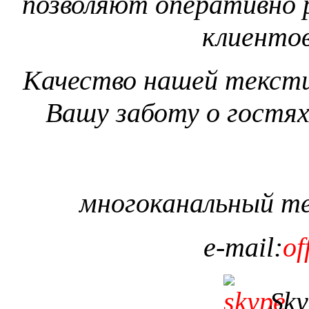
позволяют оперативно 
клиентов
Качество нашей тексти
Вашу заботу о гостях
многоканальный т
e
-
mail
:
of
Sky