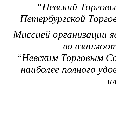
“Невский Торговы
Петербургской Торг
Миссией организации яв
во взаимоо
“Невским Торговым С
наиболее полного уд
к