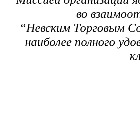
во взаимоо
“Невским Торговым С
наиболее полного уд
к