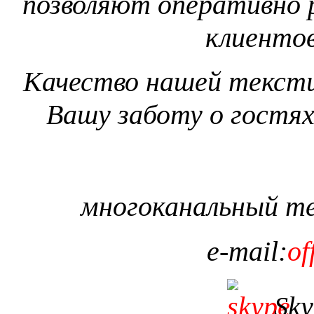
позволяют оперативно 
клиентов
Качество нашей тексти
Вашу заботу о гостях
многоканальный т
e
-
mail
:
of
Sky