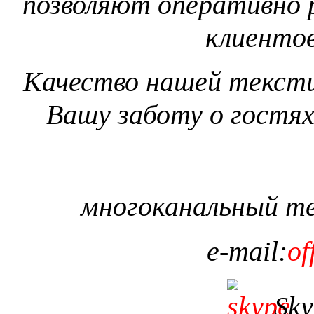
позволяют оперативно 
клиентов
Качество нашей тексти
Вашу заботу о гостях
многоканальный т
e
-
mail
:
of
Sky