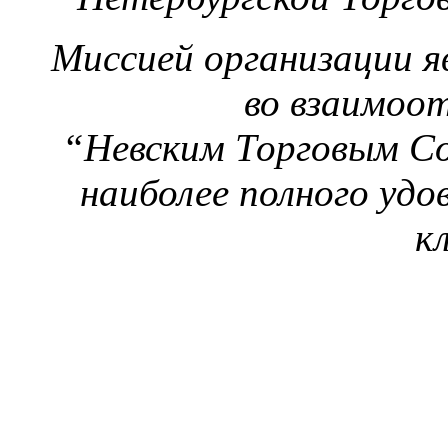
Миссией организации яв
во взаимоо
“Невским Торговым С
наиболее полного уд
к