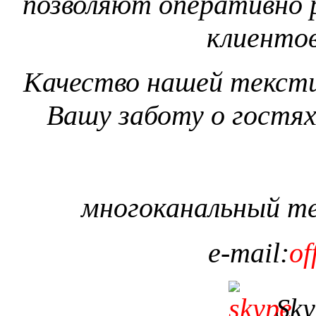
позволяют оперативно 
клиентов
Качество нашей тексти
Вашу заботу о гостях
многоканальный т
e
-
mail
:
of
Sky